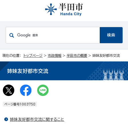
現在の位置：
トップページ
>
市政情報
>
半田市の概要
> 姉妹友好都市交流
姉妹友好都市交流
ページ番号1003758
姉妹友好都市交流に関すること