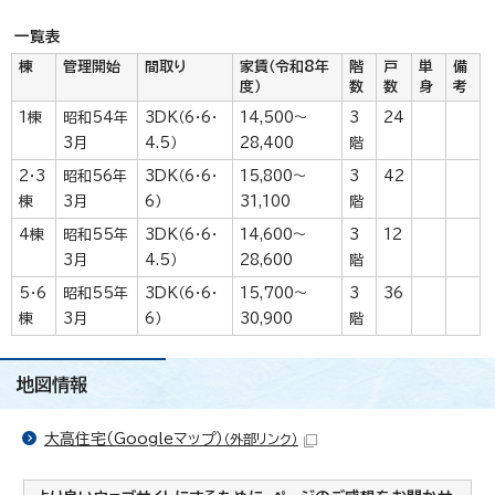
一覧表
棟
管理開始
間取り
家賃（令和8年
階
戸
単
備
度）
数
数
身
考
1棟
昭和54年
3DK（6・6・
14,500～
3
24
3月
4.5）
28,400
階
2・3
昭和56年
3DK（6・6・
15,800～
3
42
棟
3月
6）
31,100
階
4棟
昭和55年
3DK（6・6・
14,600～
3
12
3月
4.5）
28,600
階
5・6
昭和55年
3DK（6・6・
15,700～
3
36
棟
3月
6）
30,900
階
地図情報
大高住宅（Googleマップ）
（外部リンク）