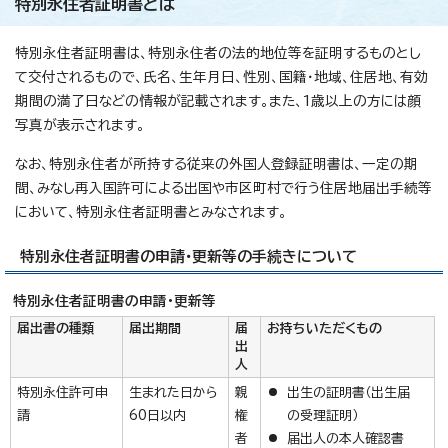
特別永住者証明書とは
特別永住者証明書は、特別永住者の法的地位等を証明するものとし
て交付されるもので、氏名、生年月日、性別、国籍・地域、住居地、有効
期間の満了日などの情報が記載されます。また、1歳以上の方には顔
写真が表示されます。
なお、特別永住者が所持する従来の外国人登録証明書は、一定の期
間、みなし再入国許可による出国や市区町村で行う住居地届出手続等
において、特別永住者証明書とみなされます。
特別永住者証明書の申請・更新等の手続きについて
特別永住者証明書の申請・更新等
届出書の種類
届出期間
届
お持ちいただくもの
出
人
特別永住許可申
生まれた日から
親
出生の証明書（出生届
請
60日以内
権
の受理証明）
者
届出人の本人確認書