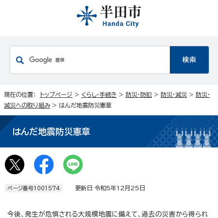
現在の位置：
トップページ
>
くらし・手続き
>
防災・防犯
>
防災・減災
>
防災・
減災への取り組み
> はんだ地震防災憲章
はんだ地震防災憲章
更新日 令和5年12月25日
ページ番号1001574
今後、発生が危惧される大規模地震に備えて、過去の災害から得られ