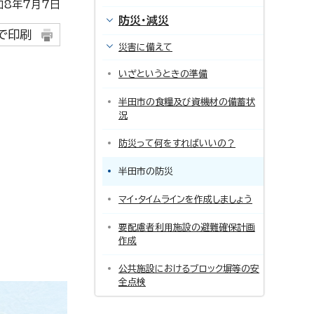
8年7月7日
防災・減災
で印刷
災害に備えて
いざというときの準備
半田市の食糧及び資機材の備蓄状
況
防災って何をすればいいの？
半田市の防災
マイ・タイムラインを作成しましょう
要配慮者利用施設の避難確保計画
作成
公共施設におけるブロック塀等の安
全点検