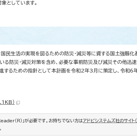
象としています。
かな国民生活の実現を図るための防災・減災等に資する国土強靱化
でいる防災・減災対策を含め、必要な事前防災及び減災その他迅
進するための指針として本計画を令和2年3月に策定し、令和6
1KB）
Reader（R）」が必要です。お持ちでない方は
アドビシステムズ社のサイト
。