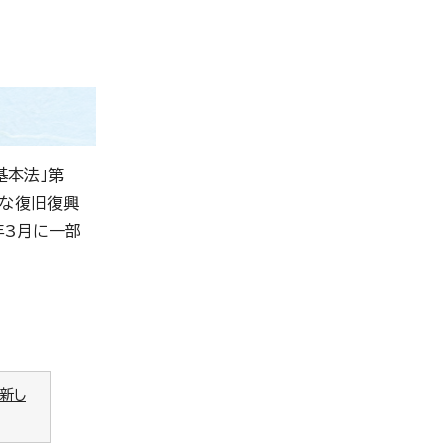
基本法」第
速な復旧復興
年3月に一部
（新し