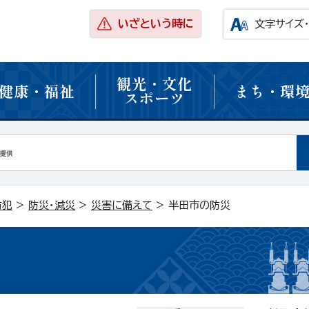
いざという時に
文字サイズ
観光・文化
健康・福祉
まち・環
スポーツ
防犯
>
防災・減災
>
災害に備えて
> 半田市の防災