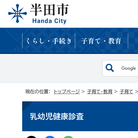
くらし・手続き
子育て・教育
現在の位置：
トップページ
>
子育て・教育
>
子育て
乳幼児健康診査