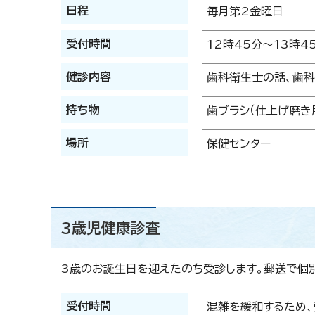
日程
毎月第2金曜日
受付時間
12時45分～13時4
健診内容
歯科衛生士の話、歯科
持ち物
歯ブラシ（仕上げ磨き
場所
保健センター
3歳児健康診査
3歳のお誕生日を迎えたのち受診します。郵送で個
受付時間
混雑を緩和するため、