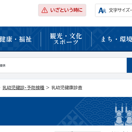
いざという時に
文字サイズ
観光・文化
健康・福祉
まち・環
スポーツ
>
乳幼児健診・予防接種
> 乳幼児健康診査