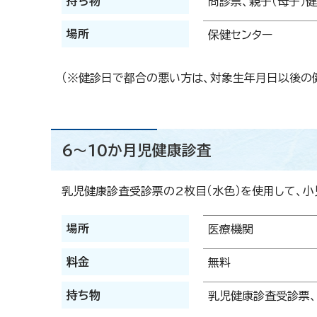
持ち物
問診票、親子（母子）
場所
保健センター
（※健診日で都合の悪い方は、対象生年月日以後の
6～10か月児健康診査
乳児健康診査受診票の2枚目（水色）を使用して、小
場所
医療機関
料金
無料
持ち物
乳児健康診査受診票、