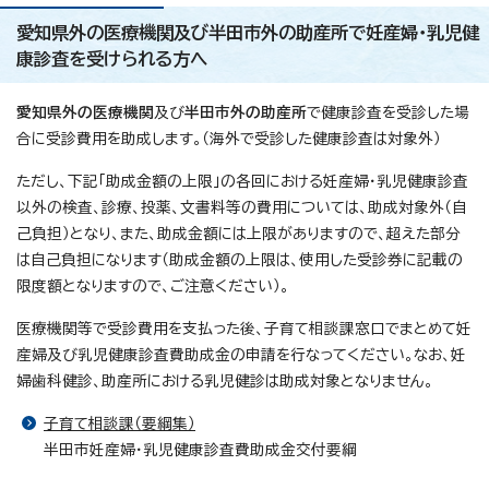
愛知県外の医療機関及び半田市外の助産所で妊産婦・乳児健
康診査を受けられる方へ
愛知県外の医療機関
及び
半田市外の助産所
で健康診査を受診した場
合に受診費用を助成します。（海外で受診した健康診査は対象外）
ただし、下記「助成金額の上限」の各回における妊産婦・乳児健康診査
以外の検査、診療、投薬、文書料等の費用については、助成対象外（自
己負担）となり、また、助成金額には上限がありますので、超えた部分
は自己負担になります（助成金額の上限は、使用した受診券に記載の
限度額となりますので、ご注意ください）。
医療機関等で受診費用を支払った後、子育て相談課窓口でまとめて妊
産婦及び乳児健康診査費助成金の申請を行なってください。なお、妊
婦歯科健診、助産所における乳児健診は助成対象となりません。
子育て相談課（要綱集）
半田市妊産婦・乳児健康診査費助成金交付要綱