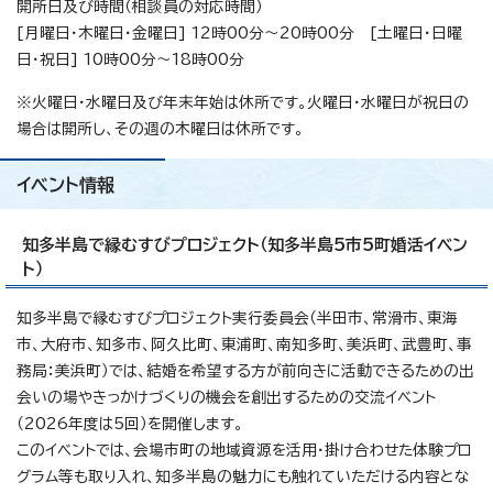
開所日及び時間（相談員の対応時間）
[月曜日・木曜日・金曜日] 12時00分～20時00分 [土曜日・日曜
日・祝日] 10時00分～18時00分
※火曜日・水曜日及び年末年始は休所です。火曜日・水曜日が祝日の
場合は開所し、その週の木曜日は休所です。
イベント情報
知多半島で縁むすびプロジェクト（知多半島5市5町婚活イベン
ト）
知多半島で縁むすびプロジェクト実行委員会（半田市、常滑市、東海
市、大府市、知多市、阿久比町、東浦町、南知多町、美浜町、武豊町、事
務局：美浜町）では、結婚を希望する方が前向きに活動できるための出
会いの場やきっかけづくりの機会を創出するための交流イベント
（2026年度は5回）を開催します。
このイベントでは、会場市町の地域資源を活用・掛け合わせた体験プロ
グラム等も取り入れ、知多半島の魅力にも触れていただける内容とな