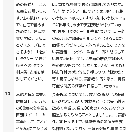
めの移送サービス
は、重要な課題であると認識しております。
充実をお願いしま
「お出かけタクシー」については、現在、有脇
す。住み慣れたまち
小学校区で導入しており、横川小学校区では
で、在宅で暮らす
令和6年3月末まで実証実験を行っていま
ためには、通院や
す。また、「タクシー利用券」については、一般
買い物といったこ
の公共交通機関を利用して外出することが
とがスムーズにで
困難で、介助なしには外出することができな
きるように「お出か
い高齢者に、タクシー料金の一部を助成して
けタクシー」や要介
います。現時点では助成額の増額や対象基
護者への「タクシー
準の拡大等の予定はありませんが、今後も近
利用券」支給を検
隣市町村の状況等に注視しつつ、財政状況
討してください。
等を勘案しながら、高齢者に寄り添った持続
可能な制度の構築を目指していきます。
10
高齢者祝金事業と
長寿祝金については、数え88歳が平均寿命
健康延伸した方へ
になりつつある中、対象者としての妥当性を
の88歳祝金事業を
改めて判断し、数え88歳の方へのお祝金の
区別せずに1つの
贈呈は取りやめることとしました。また、高齢
事業として、これか
化が進展する中で、健康寿命の延伸が重要
ら90歳に向かう励
な課題となっており、高齢者健康祝事業につ