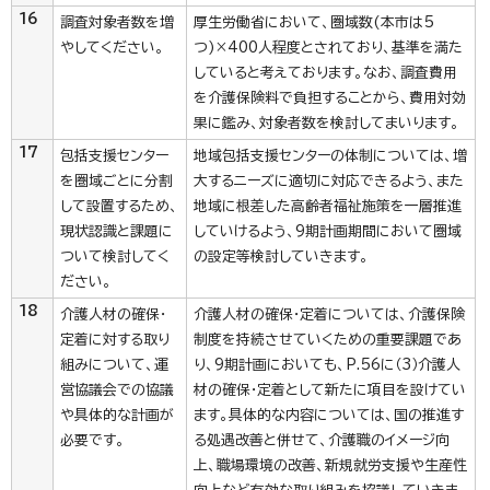
16
調査対象者数を増
厚生労働省において、圏域数(本市は5
やしてください。
つ)×400人程度とされており、基準を満た
していると考えております。なお、調査費用
を介護保険料で負担することから、費用対効
果に鑑み、対象者数を検討してまいります。
17
包括支援センター
地域包括支援センターの体制については、増
を圏域ごとに分割
大するニーズに適切に対応できるよう、また
して設置するため、
地域に根差した高齢者福祉施策を一層推進
現状認識と課題に
していけるよう、9期計画期間において圏域
ついて検討してく
の設定等検討していきます。
ださい。
18
介護人材の確保・
介護人材の確保・定着については、介護保険
定着に対する取り
制度を持続させていくための重要課題であ
組みについて、運
り、9期計画においても、P.56に（3）介護人
営協議会での協議
材の確保・定着として新たに項目を設けてい
や具体的な計画が
ます。具体的な内容については、国の推進す
必要です。
る処遇改善と併せて、介護職のイメージ向
上、職場環境の改善、新規就労支援や生産性