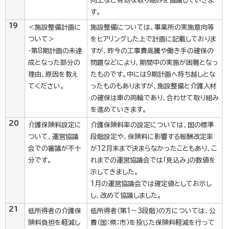
向上など有効な取り組みを協議していきま
す。
19
＜施設整備計画に
施設整備については、事業所の実施意向等
ついて＞
をヒアリングした上で計画に記載しておりま
・第8期計画の未達
すが、昨今の工事費高騰や働き手の確保の
成となった部分の
問題などにより、期間中の実施が困難となっ
理由、原因を教え
たものです。中には9期計画へ持ち越しとな
てください。
ったものもありますが、施設整備と介護人材
の確保は車の両輪であり、合わせて取り組み
を進めていきます。
20
介護保険料設定に
介護保険料率の設定については、国の標準
ついて、運営協議
段階設定や、保険料に影響する報酬改定率
会での審議が不十
が12月末まで決まらなかったこともあり、こ
分です。
れまでの運営協議会では「見込み」の数値を
示してきました。
1月の運営協議会では確定値としてお示し
し、改めて協議しました。
21
低所得者の介護保
低所得者（第1～3段階）の方については、公
険料負担を軽減し
費（国：県：市）を投じた保険料軽減を行って