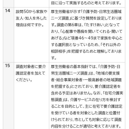
目に沿って実施するものと考えております。
14
設問50から家族や
厚生労働省が示す「介護予防・日常生活圏域
友人・知人を外した
ニーズ調査」に基づき質問を設定しておりま
理由は何ですか。
す。調査の第6章は、「たすけあい」となって
おり、「心配事や愚痴を聞いてくれる・聞いて
あげる」など項番46～49まで家族を中心と
する選択肢となっているため、「それ以外の
相談相手」を把握するためと理解しておりま
す。
15
調査対象者に要介
厚生労働省の基本指針では、「介護予防・日
護認定者を加えて
常生活圏域ニーズ調査」は、「地域の要支援
ください。
者・総合事業対象者・一般高齢者の地域課題
を把握する」とされており、要介護認定者を
含める予定はありません。なお、「在宅介護実
態調査」は、介護サービスの在り方を検討す
ることを目的として、主に在宅で要介護認定
を受けている者を対象とした調査と位置付
けられており、市としても対象に応じて調査
内容を分けることが適切と考えております。