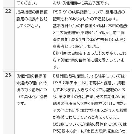
てください。
おり、9期期間中も実施予定です。
22
成果指標の目標値
P90・91の成果指標について、設定根拠の
設定の根拠を説明
記載もれがありましたので追記します。
してください。
基本方針1（1）の目標値85％は、本市の過去
2回の調査結果（平均84.45％）と、前回調
査に参加した64自治体の中央値（85.0％）
を参考として設定しました。
8期計画は目標を下回ったものが多く、これ
らは9期計画の目標値に据え置きしていま
す。
23
8期計画の目標値
8期計画成果指標に対する結果については、
未達成の理由と今
P38「8半田市における現状と課題」に掲載
後の取り組みにつ
しております。大きなくくりでは記載のとお
いて具体化が必要
り、感染防止の外出自粛、その長期化が、高
です。
齢者の健康面へ大きく影響を及ぼし、また、
その他にも新型コロナウイルスが与えた影響
が多岐にわたっていると考えています。
認知症についてご指摘の具体化については
P52基本方針Ⅲに「市民の理解増進」と「社