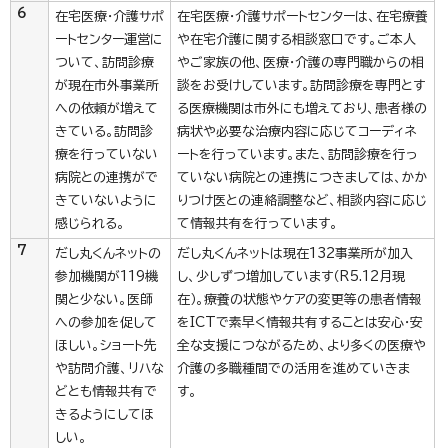
6
在宅医療・介護サポ
在宅医療・介護サポートセンターは、在宅療養
ートセンター運営に
や在宅介護に関する相談窓口です。ご本人
ついて、訪問診療
やご家族の他、医療・介護の専門職からの相
が現在市外事業所
談をお受けしています。訪問診療を専門とす
への依頼が増えて
る医療機関は市外にも増えており、患者様の
きている。訪問診
病状や必要な治療内容に応じてコーディネ
療を行っていない
ートを行っています。また、訪問診療を行っ
病院との連携がで
ていない病院との連携につきましては、かか
きていないように
りつけ医との連絡調整など、相談内容に応じ
感じられる。
て情報共有を行っています。
7
だし丸くんネットの
だし丸くんネットは現在132事業所が加入
参加機関が119機
し、少しずつ増加しています（R5.12月現
関と少ない。医師
在）。療養の状態やケアの変更等の患者情報
への参加を促して
をICTで素早く情報共有することは安心・安
ほしい。ショート先
全な支援につながるため、より多くの医療や
や訪問介護、リハな
介護の多職種間での活用を進めていきま
どとも情報共有で
す。
きるようにしてほ
しい。