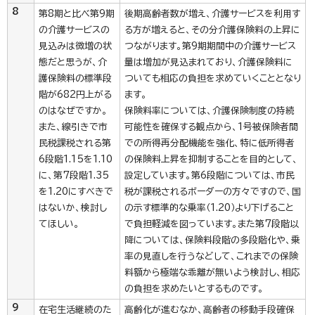
8
第8期と比べ第9期
後期高齢者数が増え、介護サービスを利用す
の介護サービスの
る方が増えると、その分介護保険料の上昇に
見込みは微増の状
つながります。第9期期間中の介護サービス
態だと思うが、介
量は増加が見込まれており、介護保険料に
護保険料の標準段
ついても相応の負担を求めていくこととなり
階が682円上がる
ます。
のはなぜですか。
保険料率については、介護保険制度の持続
また、線引きで市
可能性を確保する観点から、1号被保険者間
民税課税される第
での所得再分配機能を強化、特に低所得者
6段階1.15を1.10
の保険料上昇を抑制することを目的として、
に、第7段階1.35
設定しています。第6段階については、市民
を1.20にすべきで
税が課税されるボーダーの方々ですので、国
はないか、検討し
の示す標準的な乗率（1.20）より下げること
てほしい。
で負担軽減を図っています。また第7段階以
降については、保険料段階の多段階化や、乗
率の見直しを行うなどして、これまでの保険
料額から極端な乖離が無いよう検討し、相応
の負担を求めたいとするものです。
9
在宅生活継続のた
高齢化が進むなか、高齢者の移動手段確保