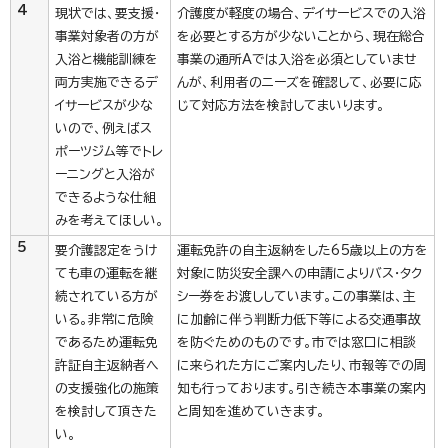
4
現状では、要支援・
介護度が軽度の場合、デイサービスでの入浴
事業対象者の方が
を必要とする方が少ないことから、現在総合
入浴と機能訓練を
事業の通所Aでは入浴を必須としていませ
両方実施できるデ
んが、利用者のニーズを確認して、必要に応
イサービスが少な
じて対応方法を検討してまいります。
いので、例えばス
ポーツジム等でトレ
ーニングと入浴が
できるような仕組
みを考えてほしい。
5
要介護認定をうけ
運転免許の自主返納をした65歳以上の方を
ても車の運転を継
対象に防災安全課への申請によりバス・タク
続されている方が
シー券をお渡ししています。この事業は、主
いる。非常に危険
に加齢に伴う判断力低下等による交通事故
であるため運転免
を防ぐためのものです。市では窓口に相談
許証自主返納者へ
に来られた方にご案内したり、市報等での周
の支援強化の施策
知も行っております。引き続き本事業の案内
を検討して頂きた
と周知を進めていきます。
い。