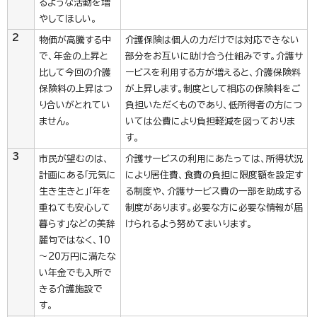
るような活動を増
やしてほしい。
2
物価が高騰する中
介護保険は個人の力だけでは対応できない
で、年金の上昇と
部分をお互いに助け合う仕組みです。介護サ
比して今回の介護
ービスを利用する方が増えると、介護保険料
保険料の上昇はつ
が上昇します。制度として相応の保険料をご
り合いがとれてい
負担いただくものであり、低所得者の方につ
ません。
いては公費により負担軽減を図っておりま
す。
3
市民が望むのは、
介護サービスの利用にあたっては、所得状況
計画にある「元気に
により居住費、食費の負担に限度額を設定す
生き生きと」「年を
る制度や、介護サービス費の一部を助成する
重ねても安心して
制度があります。必要な方に必要な情報が届
暮らす」などの美辞
けられるよう努めてまいります。
麗句ではなく、10
～20万円に満たな
い年金でも入所で
きる介護施設で
す。