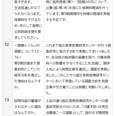
高すぎます。
特に低所得者（第1～3段階）の方について、
生活見通しが立て
公費（国：県：市）を投じた保険料軽減を行っ
られなくなります。
ています。第9期期間中も同様の軽減を実施
保険料を下げるた
する予定です。
め、市として国県に
公的財政支援を要
求してください。
12
＜健康とくらしの
これまで国立長寿医療研究センターが行う調
調査について12～
査研究に協力する形で実施してまいりました
16＞
が、自治体の負担額の高騰を受け、介護保険
第8期計画まで調
料への影響を少なくすることを念頭に、競争
査目的としていた
入札により民間企業を選定し、調査を実施し
経年分析を廃止し
ました。このことから国立長寿医療研究セン
た理由はなんです
ターにおいて実施している調査分析を民間
か。
企業が引き継ぐことは困難と判断いたしまし
た。
13
設問内容の審議が
上記の通り国立長寿医療研究センターの調
されなかった理由
査研究部分がないため、「介護予防・日常生
はなんですか。
活圏域ニーズ調査」として、国が示す質問項