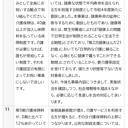
みとして全員にお
いては、健康な状態で平均寿命を迎えられ
祝いする観点で取
る方を祝福する制度として令和4年度新たに
り組んでください。
創設しました。本事業は、健康寿命の延伸に
介護保険は、40歳
寄与するために創設したものであり、健康寿
以上が加入し保険
命とは、厚生労働省によれば「健康上の問題
料を払っている保
で日常生活が制限されることなく生活でき
険制度です。介護
る期間」とされており、「第2次健康はんだ21
が必要になれば、
計画」においても「日常的な介護に頼ること
誰もが受給してよ
なく、心身ともに健康で暮らすことができる
い制度で、それを
期間」とされていることから、要介護等認定
介護認定の有無に
を受けておらず、寝たきり状態等でない方を
よってお祝い事業
対象者としました。
にしないでほしい
なお、今後も事業内容につきまして、実施状
です。
況を確認しつつ、社会情勢等を踏まえなが
ら、必要に応じて見直しを含め対応してまい
ります。
11
第9期介護保険料
後期高齢者数が増え、介護サービスを利用す
が、8期と比べて
る方が増えると、その分介護保険料の上昇に
12％あがっていて
つながります。公的な財政支援については、