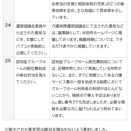
会参加の支援と相談体制の充実」の2つの施
策目標を定め、主な取組にて具体策を示し
ています。
24
運営協議会委員か
介護保険運営協議会にて出された意見など
ら出された意見な
は、議事録として、半田市ホームページに掲
どを、文書にして
載しております。掲載時期については、でき
パブコメ実施前に
るだけ速やかに掲載していきます。
公開してください。
25
認知症グループホ
認知症グループホーム居住費助成について
ームの居住費助成
は、近隣市町において実施している市町が
の検討状況を教え
ないこと、また、すでに制度としてある介護
てください。
サービス費の一部を助成する制度において
グループホーム利用者の利用がほとんどな
いことから、現時点で導入予定はありませ
ん。通し番号3でも先述しましたが、必要な情
報を必要な方に届けられるよう努めてまい
ります。
※提出された意見等は趣旨を損なわないよう要約しました。