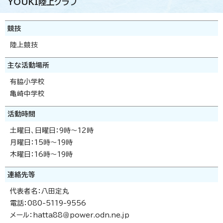
YOUKI陸上クラブ
競技
陸上競技
主な活動場所
有脇小学校
亀崎中学校
活動時間
土曜日、日曜日：9時～12時
月曜日：15時～19時
木曜日：16時～19時
連絡先等
代表者名：八田定丸
電話：080-5119-9556
メール：hatta88＠power.odn.ne.jp