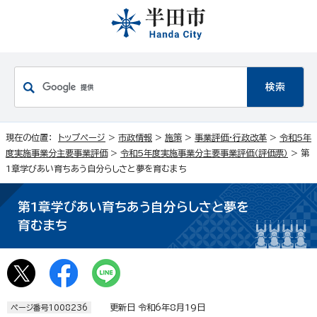
現在の位置：
トップページ
>
市政情報
>
施策
>
事業評価・行政改革
>
令和5年
度実施事業分主要事業評価
>
令和5年度実施事業分主要事業評価（評価票）
> 第
1章学びあい育ちあう自分らしさと夢を育むまち
第1章学びあい育ちあう自分らしさと夢を
育むまち
更新日 令和6年8月19日
ページ番号1008236