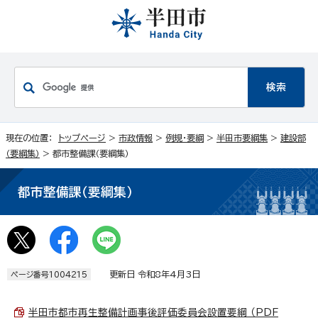
現在の位置：
トップページ
>
市政情報
>
例規・要綱
>
半田市要綱集
>
建設部
（要綱集）
> 都市整備課（要綱集）
都市整備課（要綱集）
更新日 令和8年4月3日
ページ番号1004215
半田市都市再生整備計画事後評価委員会設置要綱 （PDF