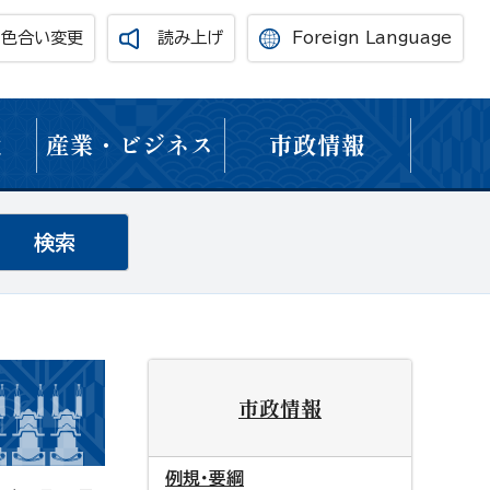
・色合い変更
読み上げ
Foreign Language
境
産業・ビジネス
市政情報
市政情報
例規・要綱