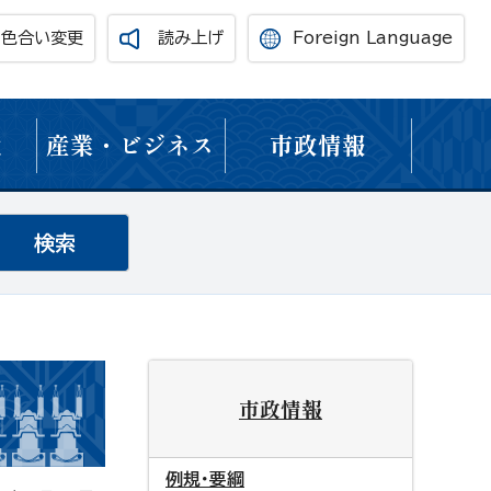
・色合い変更
読み上げ
Foreign Language
境
産業・ビジネス
市政情報
市政情報
例規・要綱