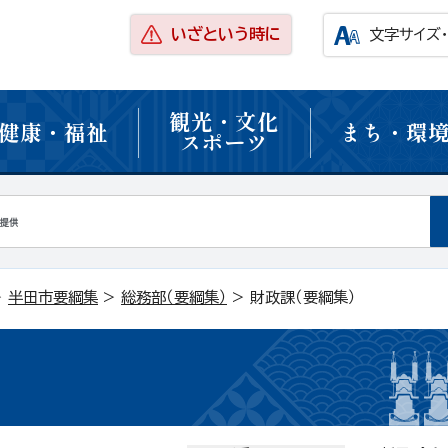
いざという時に
文字サイズ
観光・文化
健康・福祉
まち・環
スポーツ
>
半田市要綱集
>
総務部（要綱集）
> 財政課（要綱集）