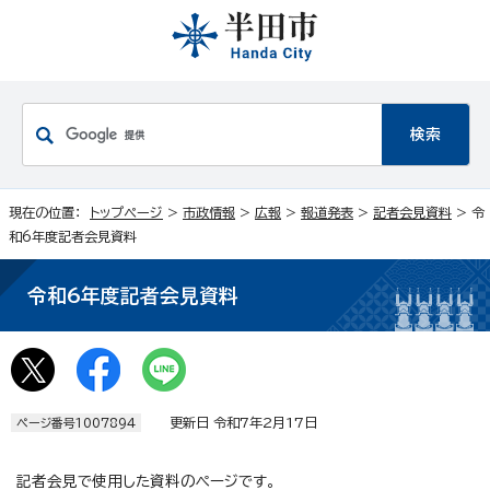
現在の位置：
トップページ
>
市政情報
>
広報
>
報道発表
>
記者会見資料
> 令
和6年度記者会見資料
令和6年度記者会見資料
更新日 令和7年2月17日
ページ番号1007894
記者会見で使用した資料のページです。