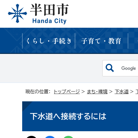
くらし・手続き
子育て・教育
現在の位置：
トップページ
>
まち・環境
>
下水道
>
下水道へ接続するには