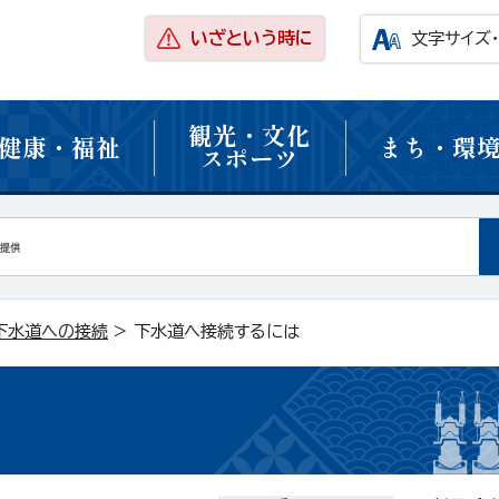
いざという時に
文字サイズ
観光・文化
健康・福祉
まち・環
スポーツ
下水道への接続
> 下水道へ接続するには