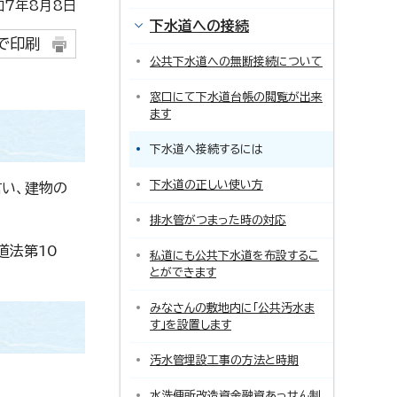
7年8月8日
下水道への接続
で印刷
公共下水道への無断接続について
窓口にて下水道台帳の閲覧が出来
ます
下水道へ接続するには
下水道の正しい使い方
い、建物の
排水管がつまった時の対応
道法第10
私道にも公共下水道を布設するこ
とができます
みなさんの敷地内に「公共汚水ま
す」を設置します
汚水管埋設工事の方法と時期
水洗便所改造資金融資あっせん制