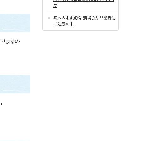
度
宅地内ます点検・清掃の訪問業者に
ご注意を！
なりますの
。