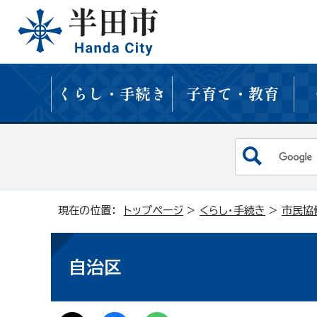
くらし・手続き
子育て・教育
現在の位置：
トップページ
>
くらし・手続き
>
市民協
自治区