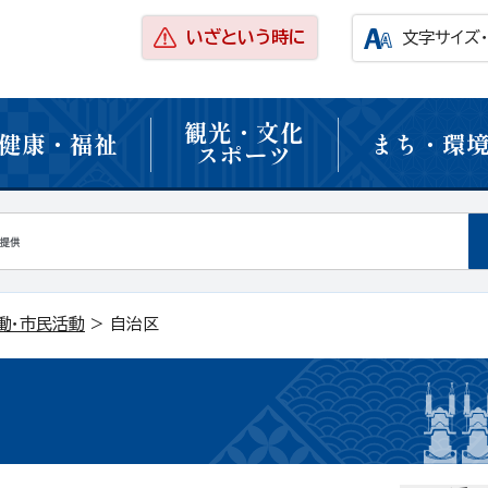
いざという時に
文字サイズ
観光・文化
健康・福祉
まち・環
スポーツ
働・市民活動
> 自治区