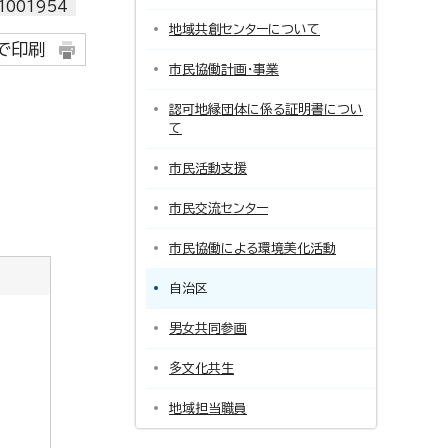
001954
地域共創センターについて
で印刷
市民協働計画・事業
認可地縁団体に係る証明書につい
て
市民活動支援
市民交流センター
市民協働による環境美化活動
自治区
男女共同参画
多文化共生
地域担当職員