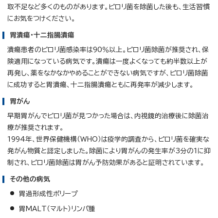
取不足など多くのものがあります。ピロリ菌を除菌した後も、生活習慣
にお気をつけください。
胃潰瘍・十二指腸潰瘍
潰瘍患者のピロリ菌感染率は90％以上。ピロリ菌除菌が推奨され、保
険適用になっている病気です。潰瘍は一度よくなっても約半数以上が
再発し、薬をなかなかやめることができない病気ですが、ピロリ菌除菌
に成功すると胃潰瘍、十二指腸潰瘍ともに再発率が減少します。
胃がん
早期胃がんでピロリ菌が見つかった場合は、内視鏡的治療後に除菌治
療が推奨されます。
1994年、世界保健機構（WHO）は疫学的調査から、ピロリ菌を確実な
発がん物質と認定しました。除菌により胃がんの発生率が3分の1に抑
制され、ピロリ菌除菌は胃がん予防効果があると証明されています。
その他の病気
胃過形成性ポリープ
胃MALT（マルト）リンパ腫