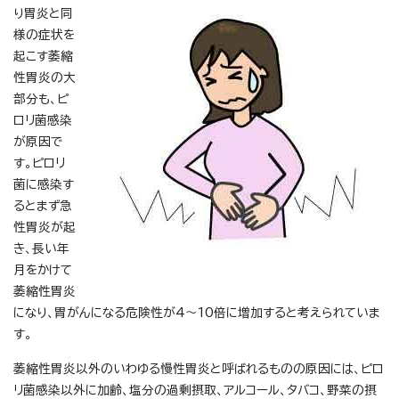
り胃炎と同
様の症状を
起こす萎縮
性胃炎の大
部分も、ピ
ロリ菌感染
が原因で
す。ピロリ
菌に感染す
るとまず急
性胃炎が起
き、長い年
月をかけて
萎縮性胃炎
になり、胃がんになる危険性が4～10倍に増加すると考えられていま
す。
萎縮性胃炎以外のいわゆる慢性胃炎と呼ばれるものの原因には、ピロ
リ菌感染以外に加齢、塩分の過剰摂取、アルコール、タバコ、野菜の摂