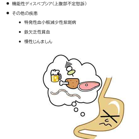
機能性ディスペプシア（上腹部不定愁訴）
その他の疾患
特発性血小板減少性紫斑病
鉄欠乏性貧血
慢性じんましん