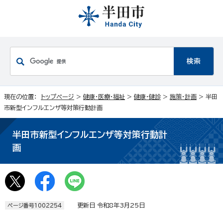
現在の位置：
トップページ
>
健康・医療・福祉
>
健康・健診
>
施策・計画
> 半田
市新型インフルエンザ等対策行動計画
半田市新型インフルエンザ等対策行動計
画
更新日 令和8年3月25日
ページ番号1002254