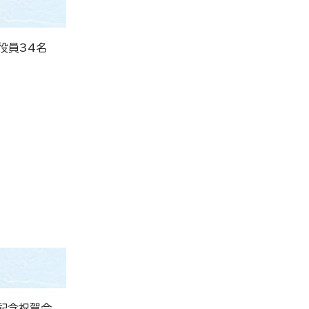
役員34名
び記念祝賀会