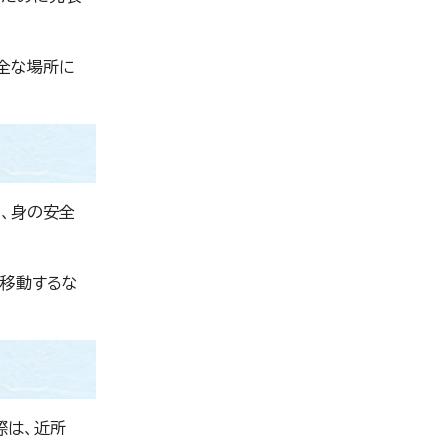
全な場所に
、身の安全
に移動するな
際は、近所