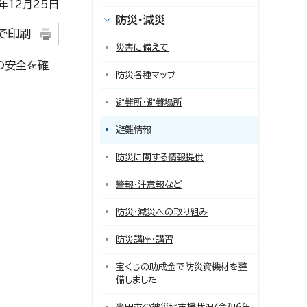
12月25日
防災・減災
で印刷
災害に備えて
の安全を確
防災各種マップ
避難所・避難場所
避難情報
防災に関する情報提供
警報・注意報など
防災・減災への取り組み
防災講座・講習
宝くじの助成金で防災資機材を整
備しました