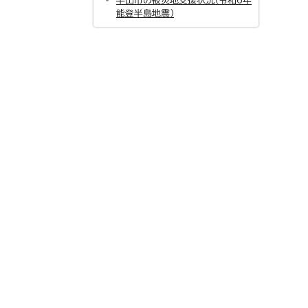
半田市の被災地支援状況（令和6年
能登半島地震）