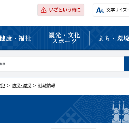
いざという時に
文字サイズ
観光・文化
健康・福祉
まち・環
スポーツ
防犯
>
防災・減災
> 避難情報