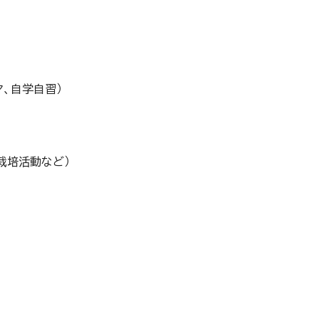
マ、自学自習）
・栽培活動など）