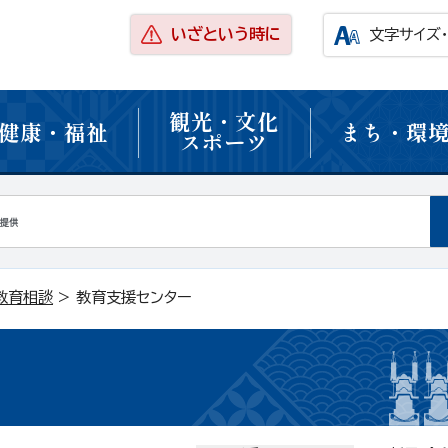
いざという時に
文字サイズ
観光・文化
健康・福祉
まち・環
スポーツ
教育相談
> 教育支援センター