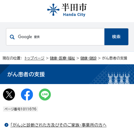
現在の位置：
トップページ
>
健康・医療・福祉
>
健康・健診
> がん患者の支援
がん患者の支援
ページ番号1011676
「がん」と診断された方及びそのご家族・事業所の方へ